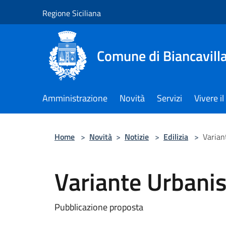
Salta al contenuto principale
Regione Siciliana
Comune di Biancavill
Amministrazione
Novità
Servizi
Vivere 
Home
>
Novità
>
Notizie
>
Edilizia
>
Varian
Variante Urbanis
Pubblicazione proposta