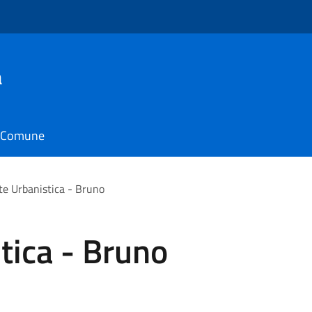
a
il Comune
te Urbanistica - Bruno
tica - Bruno