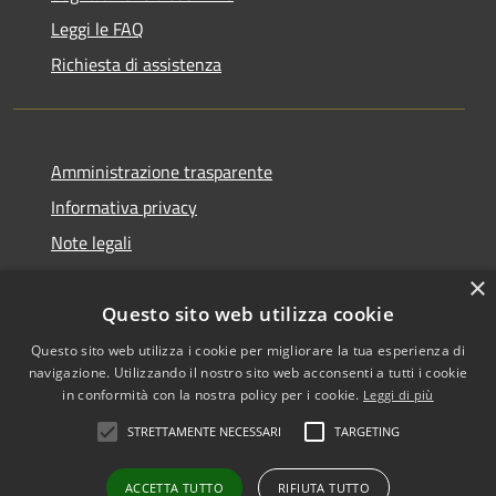
Leggi le FAQ
Richiesta di assistenza
Amministrazione trasparente
Informativa privacy
Note legali
Dichiarazione di accessibilità
×
Questo sito web utilizza cookie
Questo sito web utilizza i cookie per migliorare la tua esperienza di
navigazione. Utilizzando il nostro sito web acconsenti a tutti i cookie
RSS
Copyright © 2026 • Comune di
in conformità con la nostra policy per i cookie.
Leggi di più
Accessibilità
Biancavilla • Powered by
STRETTAMENTE NECESSARI
TARGETING
Privacy
Municipium
Accesso
•
Cookie
redazione
ACCETTA TUTTO
RIFIUTA TUTTO
Mappa del sito