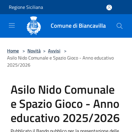
Salta al contenuto principale
Regione Siciliana
Comune di Biancavilla
Home
>
Novità
>
Avvisi
>
Asilo Nido Comunale e Spazio Gioco - Anno educativo
2025/2026
Asilo Nido Comunale
e Spazio Gioco - Anno
educativo 2025/2026
Pubblicato il Bando pubblico per la presentazione delle