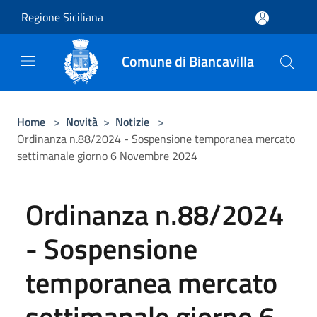
Salta al contenuto principale
Regione Siciliana
Comune di Biancavilla
Home
>
Novità
>
Notizie
>
Ordinanza n.88/2024 - Sospensione temporanea mercato
settimanale giorno 6 Novembre 2024
Ordinanza n.88/2024
- Sospensione
temporanea mercato
settimanale giorno 6