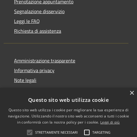
Prenotazione appuntamento
Segnalazione disservizio
Leggi le FAQ
Richiesta di assistenza
Amministrazione trasparente
Informativa privacy
Note legali
Dichiarazione di accessibilità
×
Questo sito web utilizza cookie
Questo sito web utilizza i cookie per migliorare la tua esperienza di
navigazione. Utilizzando il nostro sito web acconsenti a tutti i cookie
RSS
Copyright © 2026 • Comune di
in conformità con la nostra policy per i cookie.
Leggi di più
Accessibilità
Biancavilla • Powered by
STRETTAMENTE NECESSARI
TARGETING
Privacy
Municipium
Accesso
•