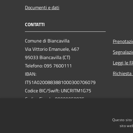
Documenti e dati
CONTATTI
Comune di Biancavilla
Prenotaz
Via Vittorio Emanuele, 467
Segnalazi
95033 Biancavilla (CT)
Leggi le 
Telefono: 095 7600111
Richiesta 
IBAN:
IT51A0200883881000300706079
Codice BIC/Swift: UNCRITM1G75
Codice Fiscale: 80009050875
Partita IVA: 01826320879
PEC:
Questo sito 
protocollo@pec.comune.biancavilla.ct.it
sito web