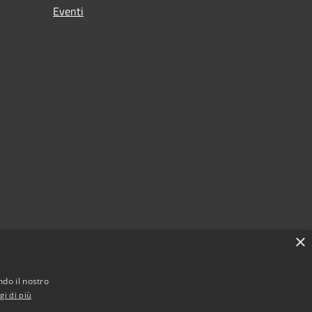
Eventi
×
ndo il nostro
gi di più