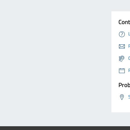
Cont
Prob