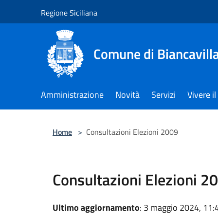
Salta al contenuto principale
Regione Siciliana
Comune di Biancavill
Amministrazione
Novità
Servizi
Vivere 
Home
>
Consultazioni Elezioni 2009
Consultazioni Elezioni 2
Ultimo aggiornamento
: 3 maggio 2024, 11: