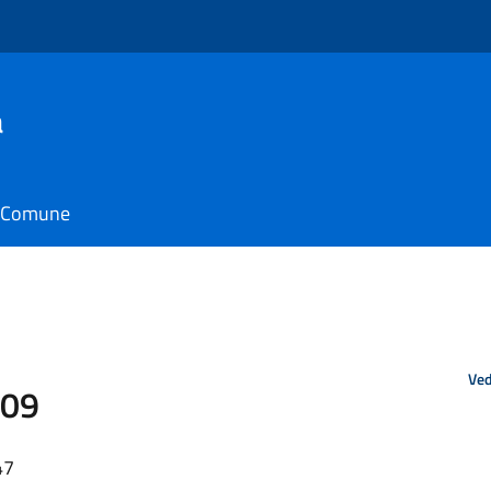
a
il Comune
Ved
009
47