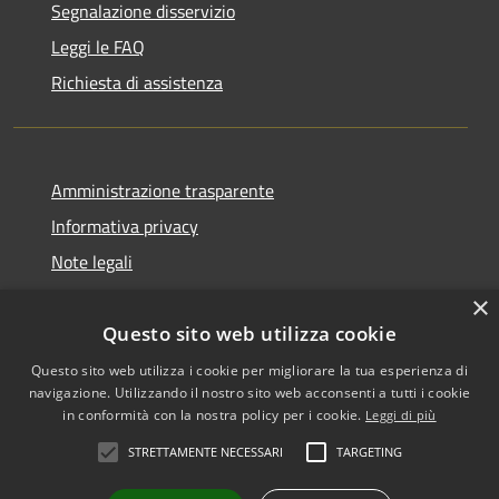
Segnalazione disservizio
Leggi le FAQ
Richiesta di assistenza
Amministrazione trasparente
Informativa privacy
Note legali
Dichiarazione di accessibilità
×
Questo sito web utilizza cookie
Questo sito web utilizza i cookie per migliorare la tua esperienza di
navigazione. Utilizzando il nostro sito web acconsenti a tutti i cookie
RSS
Copyright © 2026 • Comune di
in conformità con la nostra policy per i cookie.
Leggi di più
Accessibilità
Biancavilla • Powered by
STRETTAMENTE NECESSARI
TARGETING
Privacy
Municipium
Accesso
•
Cookie
redazione