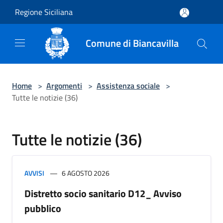
Salta al contenuto principale
Regione Siciliana
Comune di Biancavilla
Home
>
Argomenti
>
Assistenza sociale
>
Tutte le notizie (36)
Tutte le notizie (36)
AVVISI
6 AGOSTO 2026
Distretto socio sanitario D12_ Avviso
pubblico