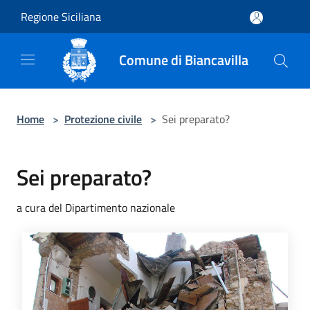
Salta al contenuto principale
Regione Siciliana
Comune di Biancavilla
Home
>
Protezione civile
>
Sei preparato?
Sei preparato?
a cura del Dipartimento nazionale